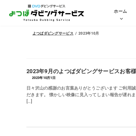
コ
ナ
ホーム
ン
ビ
テ
ゲ
ン
ー
よつばダビングサービス
2023年10月
ツ
シ
へ
ョ
ス
ン
キ
に
2023年9月のよつばダビングサービスお客
ッ
移
2023年10月1日
プ
動
日々沢山の感謝のお言葉ありがとうございます ご利用
だきます。 懐かしい映像に見入ってしまい報告が遅れま
[…]