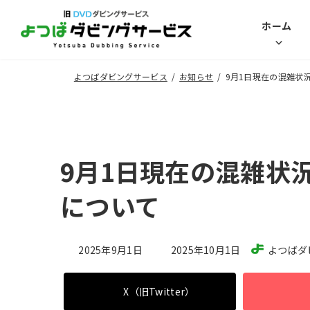
コ
ナ
ホーム
ン
ビ
テ
ゲ
ン
ー
よつばダビングサービス
お知らせ
9月1日現在の混雑状
ツ
シ
へ
ョ
ス
ン
キ
に
9月1日現在の混雑状
ッ
移
プ
動
について
最
2025年9月1日
2025年10月1日
よつばダ
終
更
X（旧Twitter）
新