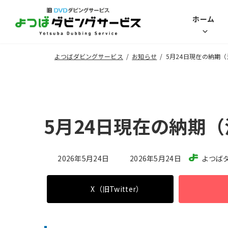
コ
ナ
ホーム
ン
ビ
テ
ゲ
ン
ー
よつばダビングサービス
お知らせ
5月24日現在の納期
ツ
シ
へ
ョ
ス
ン
キ
に
5月24日現在の納期
ッ
移
プ
動
最
2026年5月24日
2026年5月24日
よつば
終
更
X（旧Twitter）
新
日
時